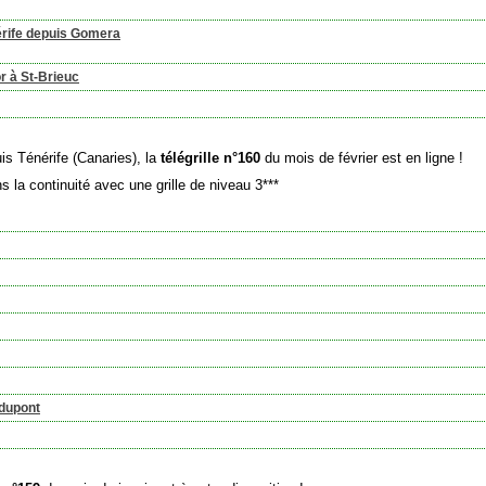
nérife depuis Gomera
r à St-Brieuc
is Ténérife (Canaries), la
télégrille n°160
du mois de février est en ligne !
s la continuité avec une grille de niveau 3***
rdupont