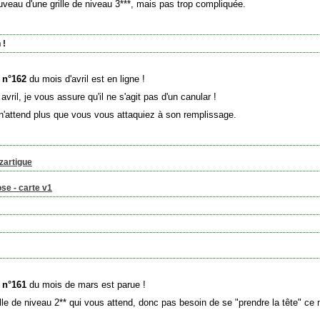
nouveau d'une grille de niveau 3***, mais pas trop compliquée.
 !
e n°162
du mois d'avril est en ligne !
avril, je vous assure qu'il ne s'agit pas d'un canular !
ui n'attend plus que vous vous attaquiez à son remplissage.
zartigue
ose - carte v1
e n°161
du mois de mars est parue !
ille de niveau 2** qui vous attend, donc pas besoin de se "prendre la tête" ce 