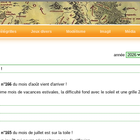
élégrilles
Jeux divers
Modélisme
Imagil
Média
année
 !
e n°166
du mois d'août vient d'arriver !
me mois de vacances estivales, la difficulté fond avec le soleil et une grille 
e n°165
du mois de juillet est sur la toile !