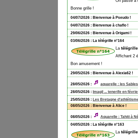
On passe à u
Bonne grille !
04/07/2026 : Bienvenue à Pseudo !
04/07/2026 : Bienvenue à chaflo !
29/06/2026 : Bienvenue à Origami !
03/06/2026 : La télégrille n°164
La
télégrill
Affichant 2 é
Bon amusement !
29/05/2026 : Bienvenue à Alexia62 !
28/05/2026 :
aquarelle : les Sabl
28/05/2026 :
Imagil ... tenerife en févri
25/05/2026 :
Les Bretagne d'athlétis
08/05/2026 : Bienvenue à Alice !
08/05/2026 :
Aquarelle : Tahiti à N
04/05/2026 : La télégrille n°163
La
télégrill