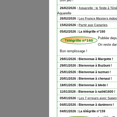
Bon jeu !
26/02/2026 :
Aquarelle : le Teide à Té
Aquarelle
26/02/2026 :
Les France Masters indoo
15/02/2026 :
Partir aux Canaries
05/02/2026 : La télégrille n°160
Publiée depu
On reste dan
Bon remplissage !
29/01/2026 : Bienvenue à Margotte !
29/01/2026 : Bienvenue à Buzbuni !
25/01/2026 : Bienvenue à tazman !
20/01/2026 : Bienvenue à chenaut !
18/01/2026 : Bienvenue à bledo !
11/01/2026 : Bienvenue à nath61600 !
05/01/2026 :
Les 7 erreurs avec Supe
04/01/2026 : Bienvenue à danimero !
04/01/2026 : La télégrille n°159