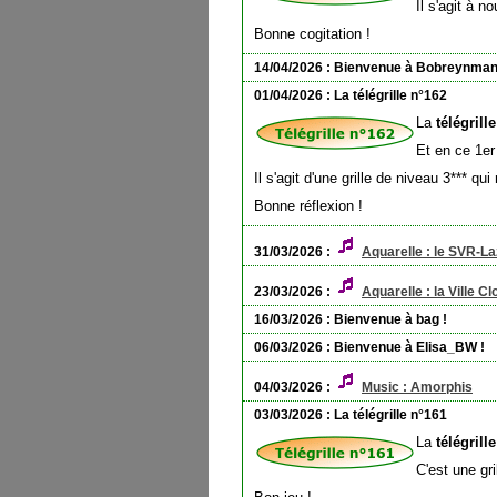
Il s'agit à 
Bonne cogitation !
14/04/2026 : Bienvenue à Bobreynman
01/04/2026 : La télégrille n°162
La
télégrill
Et en ce 1er 
Il s'agit d'une grille de niveau 3*** q
Bonne réflexion !
31/03/2026 :
Aquarelle : le SVR-La
23/03/2026 :
Aquarelle : la Ville Cl
16/03/2026 : Bienvenue à bag !
06/03/2026 : Bienvenue à Elisa_BW !
04/03/2026 :
Music : Amorphis
03/03/2026 : La télégrille n°161
La
télégrill
C'est une gr