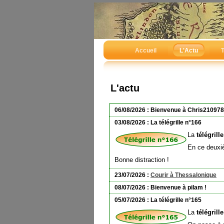
Accueil
L'Actu
T
L'actu
06/08/2026 : Bienvenue à Chris210978
03/08/2026 : La télégrille n°166
La
télégrill
En ce deuxiè
Bonne distraction !
23/07/2026 :
Courir à Thessalonique
08/07/2026 : Bienvenue à pilam !
05/07/2026 : La télégrille n°165
La
télégrill