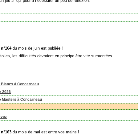
n jeu 3* qui pourra nécessiter un peu de réflexion.
e n°164
du mois de juin est publiée !
toiles, les difficultés devraient en principe être vite surmontées.
es Blancs à Concarneau
er 2026
me Masters à Concarneau
évez
e n°163
du mois de mai est entre vos mains !