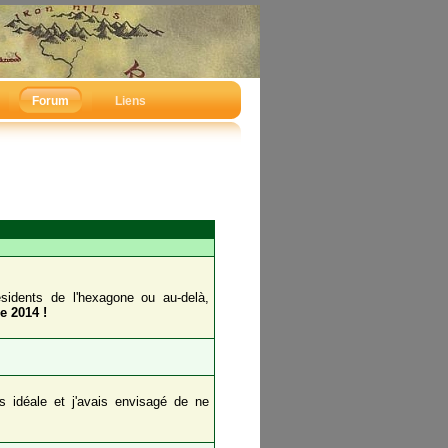
Forum
Liens
sidents de l'hexagone ou au-delà,
e 2014 !
as idéale et j'avais envisagé de ne