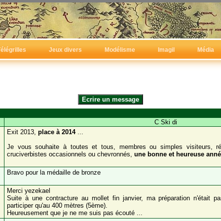
élégrilles
Jeux divers
Modélisme
Imagil
Média
C Ski di
Exit 2013,
place à 2014
...
Je vous souhaite à toutes et tous, membres ou simples visiteurs, ré
cruciverbistes occasionnels ou chevronnés,
une bonne et heureuse anné
Bravo pour la médaille de bronze
Merci yezekael
Suite à une contracture au mollet fin janvier, ma préparation n'était p
participer qu'au 400 mètres (5ème).
Heureusement que je ne me suis pas écouté ...