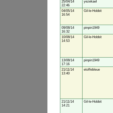
25/04/14
yezekael
22:46
04/05/14
Gil-le-Hobbit
16:54
09/08/14
pinpin1949
16:32
10/08/14
Gil-le-Hobbit
14:53
13/08/14
pinpin1949
17:16
21/11/14
etoffebleue
13:40
21/11/14
Gil-le-Hobbit
14:21