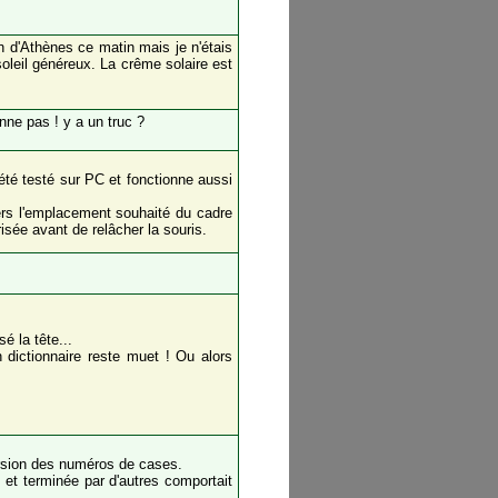
n d'Athènes ce matin mais je n'étais
oleil généreux. La crême solaire est
onne pas ! y a un truc ?
été testé sur PC et fonctionne aussi
ers l'emplacement souhaité du cadre
risée avant de relâcher la souris.
é la tête...
dictionnaire reste muet ! Ou alors
version des numéros de cases.
ne et terminée par d'autres comportait