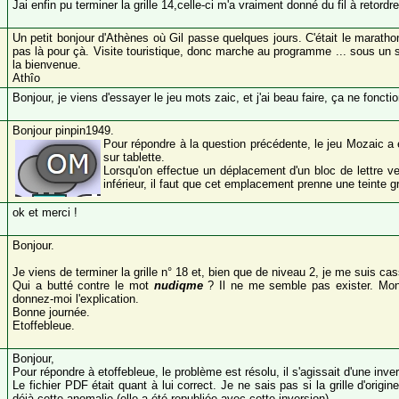
Jai enfin pu terminer la grille 14,celle-ci m'a vraiment donné du fil à retordre
Un petit bonjour d'Athènes où Gil passe quelques jours. C'était le maratho
pas là pour çà. Visite touristique, donc marche au programme ... sous un s
la bienvenue.
Athîo
Bonjour, je viens d'essayer le jeu mots zaic, et j'ai beau faire, ça ne foncti
Bonjour pinpin1949.
Pour répondre à la question précédente, le jeu Mozaic a 
sur tablette.
Lorsqu'on effectue un déplacement d'un bloc de lettre v
inférieur, il faut que cet emplacement prenne une teinte g
ok et merci !
Bonjour.
Je viens de terminer la grille n° 18 et, bien que de niveau 2, je me suis cass
Qui a butté contre le mot
nudiqme
? Il ne me semble pas exister. Mon 
donnez-moi l'explication.
Bonne journée.
Etoffebleue.
Bonjour,
Pour répondre à etoffebleue, le problème est résolu, il s'agissait d'une in
Le fichier PDF était quant à lui correct. Je ne sais pas si la grille d'origi
déjà cette anomalie (elle a été republiée avec cette inversion).