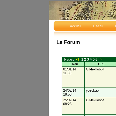
Accueil
L'Actu
T
Le Forum
Page :
<|
1
2
3
4
5
6
|>
C Kan
C Ki
01/01/14
Gil-le-Hobbit
11:36
24/02/14
yezekael
18:53
25/02/14
Gil-le-Hobbit
08:25