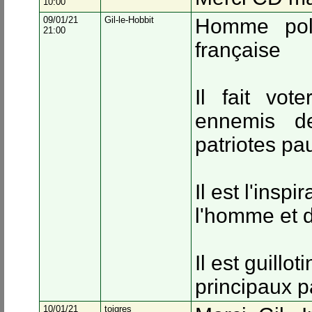
10:00
09/01/21
Gil-le-Hobbit
Homme poli
21:00
française
Il fait vot
ennemis d
patriotes pa
Il est l'insp
l'homme et 
Il est guillo
principaux p
10/01/21
toigres