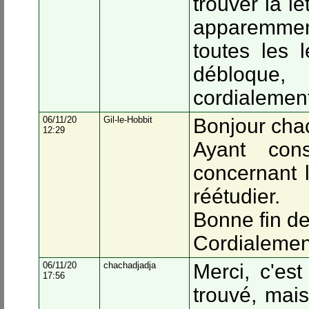
trouver la le
apparemment
toutes les l
débloque,
cordialemen
06/11/20
Gil-le-Hobbit
Bonjour cha
12:29
Ayant cons
concernant 
réétudier.
Bonne fin de
Cordialemen
06/11/20
chachadjadja
Merci, c'est
17:56
trouvé, mais