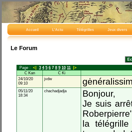
Accueil
L'Actu
Télégrilles
Jeux divers
Le Forum
Page :
<|
3
4
5
6
7
8
9
10
11
|>
C Kan
C Ki
24/10/20
jvdw
gėnéralissim
09:10
05/11/20
chachadjadja
Bonjour,
18:34
Je suis arrê
Roberpierre"
la télégril