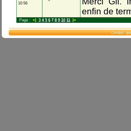
Merci Gil. 
10:56
enfin de ter
Page :
<|
3
4
5
6
7
8
9
10
11
|>
Contact : g