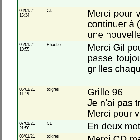
03/01/21
CD
Merci pour 
15:34
continuer à 
une nouvelle
05/01/21
Phoebe
Merci Gil pou
10:55
passe toujo
grilles chaqu
06/01/21
toigres
Grille 96
11:18
Je n'ai pas 
Merci pour v
07/01/21
CD
En deux mo
21:56
08/01/21
toigres
Merci CD mai