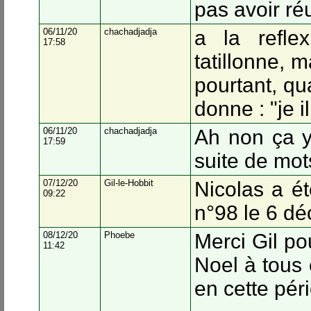
pas avoir ré
06/11/20
chachadjadja
a la refle
17:58
tatillonne, m
pourtant, qua
donne : "je il 
06/11/20
chachadjadja
Ah non ça y 
17:59
suite de mot
07/12/20
Gil-le-Hobbit
Nicolas a ét
09:22
n°98 le 6 déc
08/12/20
Phoebe
Merci Gil po
11:42
Noel à tous 
en cette péri