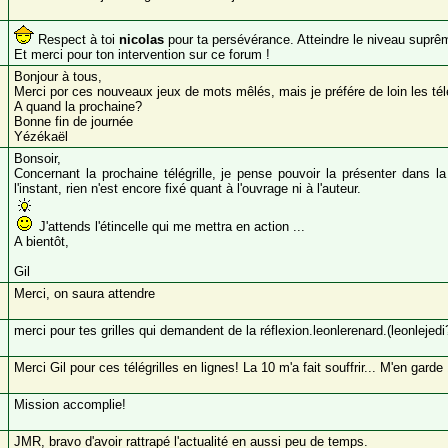
Respect à toi
nicolas
pour ta persévérance. Atteindre le niveau suprê
Et merci pour ton intervention sur ce forum !
Bonjour à tous,
Merci por ces nouveaux jeux de mots mêlés, mais je préfére de loin les télé
A quand la prochaine?
Bonne fin de journée
Yézékaël
Bonsoir,
Concernant la prochaine télégrille, je pense pouvoir la présenter dans l
l'instant, rien n'est encore fixé quant à l'ouvrage ni à l'auteur.
J'attends l'étincelle qui me mettra en action ...
A bientôt,
Gil
Merci, on saura attendre
merci pour tes grilles qui demandent de la réflexion.leonlerenard.(leonlejedi
Merci Gil pour ces télégrilles en lignes! La 10 m'a fait souffrir... M'en garde
Mission accomplie!
JMR, bravo d'avoir rattrapé l'actualité en aussi peu de temps.