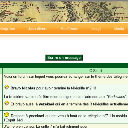
élégrilles
Jeux divers
Modélisme
Imagil
Média
C Ski di
Voici un forum sur lequel vous pourrez échanger sur le thème des télégrill
Bravo Nicolas
pour avoir terminé la télégrille n°2 !!!
La troisième va bientôt être mise en ligne mais s'adresse aux "
Padawans
"
Et bravo aussi à
yezekael
qui en a terminé des 3 télégrilles actuelleme
Respect à
yezekael
qui est venu à bout de la télégrille n°7. Un assidu 
l'Esprit Jedi ...
J'aime bien ce jeu. La grille 7 m'a fait joliment suer!