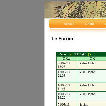
Accueil
L'Actu
T
Le Forum
Page :
<|
1
2
3
4
5
|>
C Kan
C Ki
06/02/13
Gil-le-Hobbit
18:28
13/03/13
Gil-le-Hobbit
21:37
16/03/13
Gil-le-Hobbit
11:46
10/06/13
Gil-le-Hobbit
15:20
21/06/13
nicolas