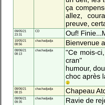
ça compense
allez, cour
preuve, cert
09/05/21
CD
Ouf! Finie...
23:31
10/05/21
chachadjadja
Bienvenue a
08:56
08/06/21
chachadjadja
"Ce mois-ci,
08:13
cran"
humour, do
choc après 
08/06/21
chachadjadja
Chapeau At
08:15
08/06/21
chachadjadja
Ravie de re
09:35