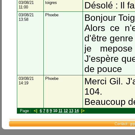
03/08/21
toigres
Désolé : Il fa
11:00
03/08/21
Phoebe
Bonjour Toi
13:58
Alors ce n'
d'être genre
je mepose
J'espère que
de pouce
03/08/21
Phoebe
Merci Gil. J'
14:19
104.
Beaucoup de
Page :
<|
6
7
8
9
10
11
12
13
14
|>
Contact : g