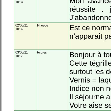
Mon avance
10:37
réussite .
J'abandonne.
02/08/21
Phoebe
Est ce normal
10:39
n'apparait p
03/08/21
toigres
Bonjour à to
10:58
Cette tégril
surtout les d
Vernis = la
Indice non n
Il séjourne a
Votre aise s