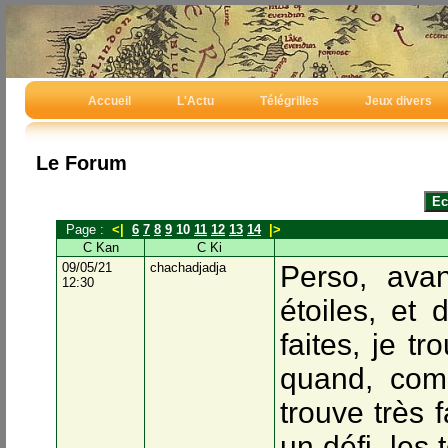
Accueil
L'Actu
Télégrilles
Jeux divers
Le Forum
Page :
<|
6
7
8
9
10
11
12
13
14
|>
C Kan
C Ki
09/05/21
chachadjadja
Perso, ava
12:30
étoiles, et 
faites, je tr
quand, com
trouve très 
un défi, les 