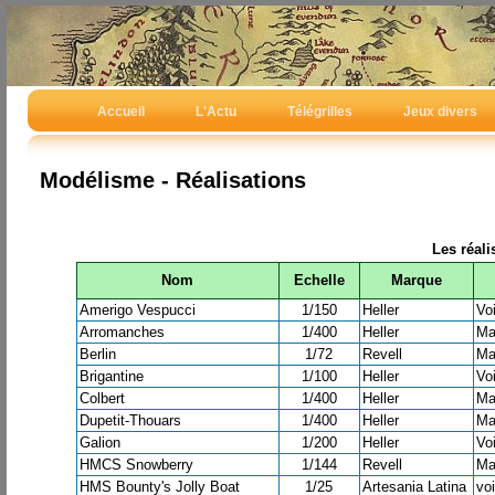
Accueil
L'Actu
Télégrilles
Jeux divers
Modélisme - Réalisations
Les réali
Nom
Echelle
Marque
Amerigo Vespucci
1/150
Heller
Voi
Arromanches
1/400
Heller
Mar
Berlin
1/72
Revell
Mar
Brigantine
1/100
Heller
Voi
Colbert
1/400
Heller
Mar
Dupetit-Thouars
1/400
Heller
Mar
Galion
1/200
Heller
Voi
HMCS Snowberry
1/144
Revell
Mar
HMS Bounty's Jolly Boat
1/25
Artesania Latina
voi