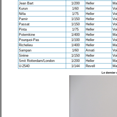
Jean Bart
1/200
Heller
Mar
Kurun
1/60
Heller
Voi
Niña
1/75
Heller
Voi
Pamir
1/150
Heller
Voi
Passat
1/150
Heller
Voi
Pinta
1/75
Heller
Voi
Potemkine
1/400
Heller
Mar
Pourquoi-Pas
1/100
Heller
Voi
Richelieu
1/400
Heller
Mar
Sampan
1/60
Amati
Voi
Sirène
1/150
Heller
Voi
Smit Rotterdam/London
1/200
Heller
Mar
U-2540
1/144
Revell
Mar
Le dernier 