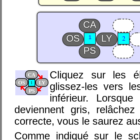
CA
MO
OS
LY
1
2
PS
PO
Cliquez sur les é
glissez-les vers 
inférieur. Lorsqu
deviennent gris, relâchez 
correcte, vous le saurez aus
Comme indiqué sur le sc