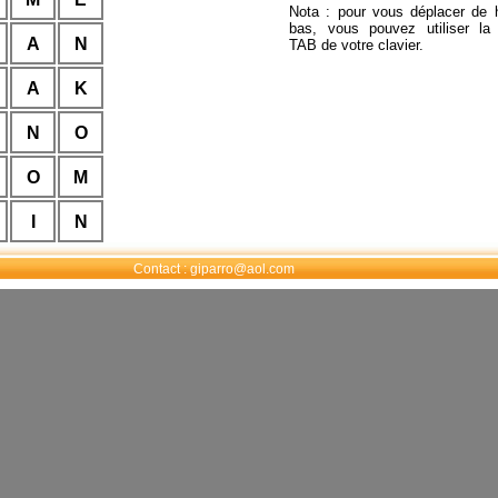
Nota : pour vous déplacer de 
bas, vous pouvez utiliser la
A
N
TAB de votre clavier.
A
K
N
O
O
M
I
N
E
S
Contact : giparro@aol.com
N
E
O
T
X
Y
E
E
R
E