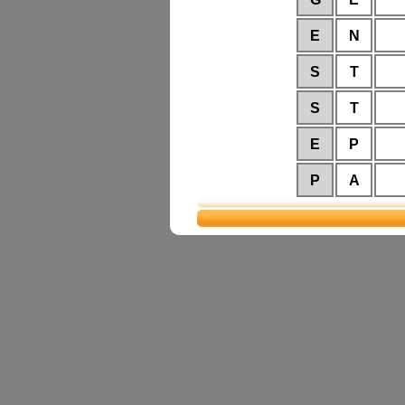
E
N
S
T
S
T
E
P
P
A
A
R
S
C
S
I
E
P
A
R
V
I