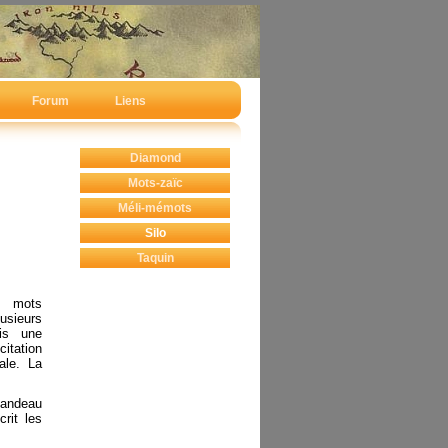
Forum
Liens
Diamond
Mots-zaïc
Méli-mémots
Silo
Taquin
s mots
usieurs
ais une
itation
ale. La
bandeau
crit les