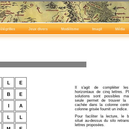
élégrilles
Jeux divers
Modélisme
Imagil
Média
L
E
Il s'agit de compléter le
horizontaux de cinq lettres. Pl
B
E
solutions sont possibles m
seule permet de trouver la c
cachée dans la colonne centr
I
A
colonne grisée fournit un indice.
Pour faciliter la lecture, le 
L
L
situé au-dessus du silo retrans
lettres proposées.
M
E