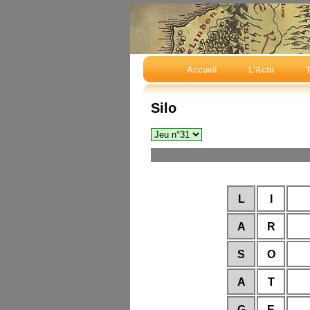
Accueil
L'Actu
T
Silo
L
I
A
R
S
O
A
T
G
E