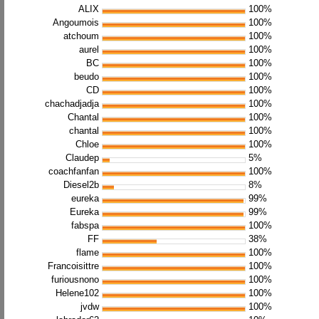
ALIX
100%
Angoumois
100%
atchoum
100%
aurel
100%
BC
100%
beudo
100%
CD
100%
chachadjadja
100%
Chantal
100%
chantal
100%
Chloe
100%
Claudep
5%
coachfanfan
100%
Diesel2b
8%
eureka
99%
Eureka
99%
fabspa
100%
FF
38%
flame
100%
Francoisittre
100%
furiousnono
100%
Helene102
100%
jvdw
100%