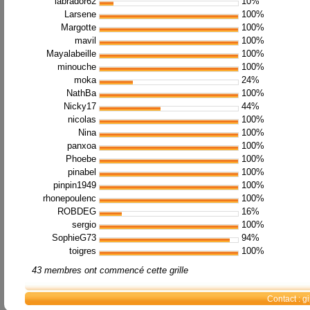
labrador62
10%
Larsene
100%
Margotte
100%
mavil
100%
Mayalabeille
100%
minouche
100%
moka
24%
NathBa
100%
Nicky17
44%
nicolas
100%
Nina
100%
panxoa
100%
Phoebe
100%
pinabel
100%
pinpin1949
100%
rhonepoulenc
100%
ROBDEG
16%
sergio
100%
SophieG73
94%
toigres
100%
43 membres ont commencé cette grille
Contact : 