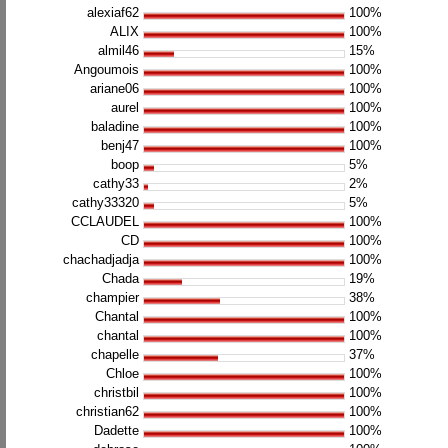
alexiaf62
100%
ALIX
100%
almil46
15%
Angoumois
100%
ariane06
100%
aurel
100%
baladine
100%
benj47
100%
boop
5%
cathy33
2%
cathy33320
5%
CCLAUDEL
100%
CD
100%
chachadjadja
100%
Chada
19%
champier
38%
Chantal
100%
chantal
100%
chapelle
37%
Chloe
100%
christbil
100%
christian62
100%
Dadette
100%