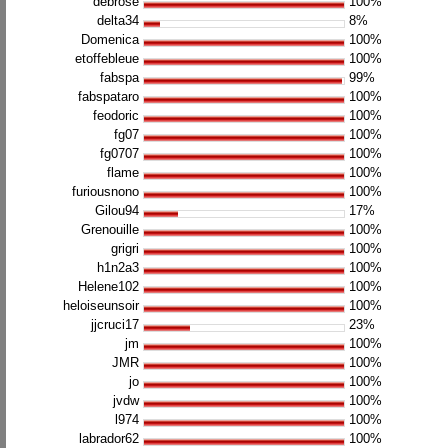
debrose
100%
delta34
8%
Domenica
100%
etoffebleue
100%
fabspa
99%
fabspataro
100%
feodoric
100%
fg07
100%
fg0707
100%
flame
100%
furiousnono
100%
Gilou94
17%
Grenouille
100%
grigri
100%
h1n2a3
100%
Helene102
100%
heloiseunsoir
100%
jjcruci17
23%
jm
100%
JMR
100%
jo
100%
jvdw
100%
l974
100%
labrador62
100%