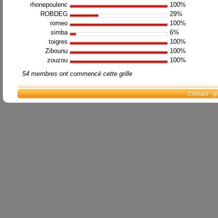
rhonepoulenc
100%
ROBDEG
29%
romeo
100%
simba
6%
toigres
100%
Zibounu
100%
zouzou
100%
54 membres ont commencé cette grille
Contact : 