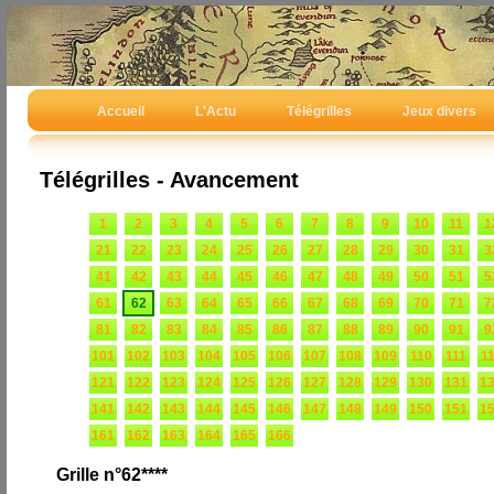
Accueil
L'Actu
Télégrilles
Jeux divers
Télégrilles - Avancement
1
2
3
4
5
6
7
8
9
10
11
1
21
22
23
24
25
26
27
28
29
30
31
3
41
42
43
44
45
46
47
48
49
50
51
5
61
62
63
64
65
66
67
68
69
70
71
7
81
82
83
84
85
86
87
88
89
90
91
9
101
102
103
104
105
106
107
108
109
110
111
1
121
122
123
124
125
126
127
128
129
130
131
1
141
142
143
144
145
146
147
148
149
150
151
1
161
162
163
164
165
166
Grille n°62****