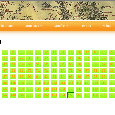
élégrilles
Jeux divers
Modélisme
Imagil
Média
t
7
8
9
10
11
12
13
14
15
16
17
18
19
20
27
28
29
30
31
32
33
34
35
36
37
38
39
40
47
48
49
50
51
52
53
54
55
56
57
58
59
60
67
68
69
70
71
72
73
74
75
76
77
78
79
80
87
88
89
90
91
92
93
94
95
96
97
98
99
100
107
108
109
110
111
112
113
114
115
116
117
118
119
120
127
128
129
130
131
132
133
134
135
136
137
138
139
140
147
148
149
150
151
152
153
154
155
156
157
158
159
160