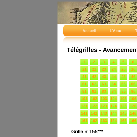
Accueil
L'Actu
T
Télégrilles - Avancemen
1
2
3
4
5
6
21
22
23
24
25
26
41
42
43
44
45
46
61
62
63
64
65
66
81
82
83
84
85
86
101
102
103
104
105
106
121
122
123
124
125
126
141
142
143
144
145
146
161
162
163
164
165
166
Grille n°155***