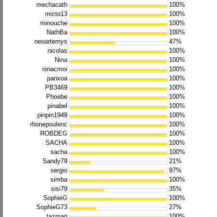
mechacath
100%
micto13
100%
minouche
100%
NathBa
100%
neoartemys
47%
nicolas
100%
Nina
100%
ninacmoi
100%
panxoa
100%
PB3469
100%
Phoebe
100%
pinabel
100%
pinpin1949
100%
rhonepoulenc
100%
ROBDEG
100%
SACHA
100%
sacha
100%
Sandy79
21%
sergio
97%
simba
100%
sisi79
35%
SophieG
100%
SophieG73
27%
tazman
100%