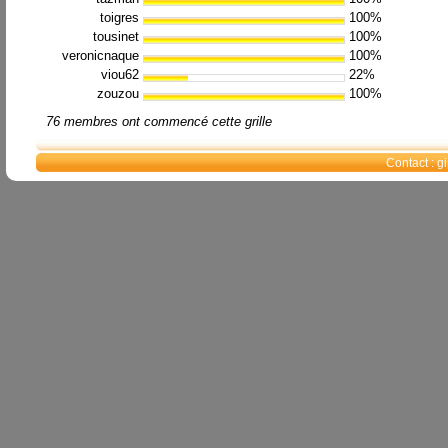
toigres
100%
tousinet
100%
veronicnaque
100%
viou62
22%
zouzou
100%
76 membres ont commencé cette grille
Contact : 