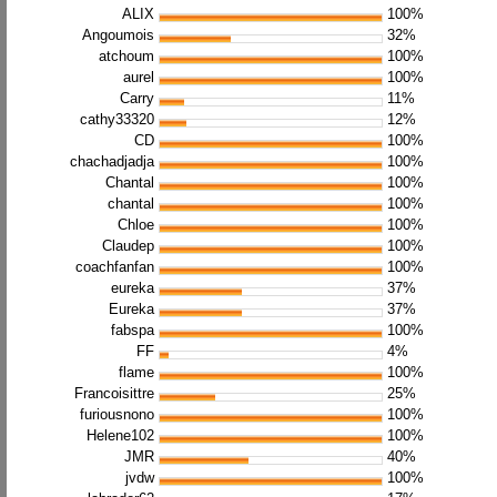
ALIX
100%
Angoumois
32%
atchoum
100%
aurel
100%
Carry
11%
cathy33320
12%
CD
100%
chachadjadja
100%
Chantal
100%
chantal
100%
Chloe
100%
Claudep
100%
coachfanfan
100%
eureka
37%
Eureka
37%
fabspa
100%
FF
4%
flame
100%
Francoisittre
25%
furiousnono
100%
Helene102
100%
JMR
40%
jvdw
100%