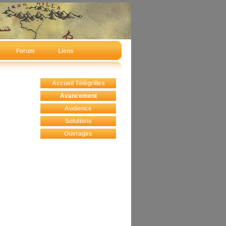
Forum
Liens
Accueil Télégrilles
Avancement
Audience
Solutions
Ouvrages