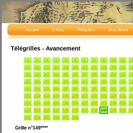
Accueil
L'Actu
Télégrilles
Jeux divers
Télégrilles - Avancement
1
2
3
4
5
6
7
8
9
10
11
1
21
22
23
24
25
26
27
28
29
30
31
3
41
42
43
44
45
46
47
48
49
50
51
5
61
62
63
64
65
66
67
68
69
70
71
7
81
82
83
84
85
86
87
88
89
90
91
9
101
102
103
104
105
106
107
108
109
110
111
1
121
122
123
124
125
126
127
128
129
130
131
1
141
142
143
144
145
146
147
148
149
150
151
1
161
162
163
164
165
166
Grille n°149****