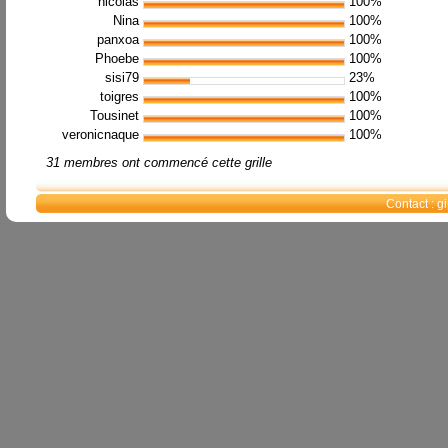
nicolas
100%
Nina
100%
panxoa
100%
Phoebe
100%
sisi79
23%
toigres
100%
Tousinet
100%
veronicnaque
100%
31 membres ont commencé cette grille
Contact : 