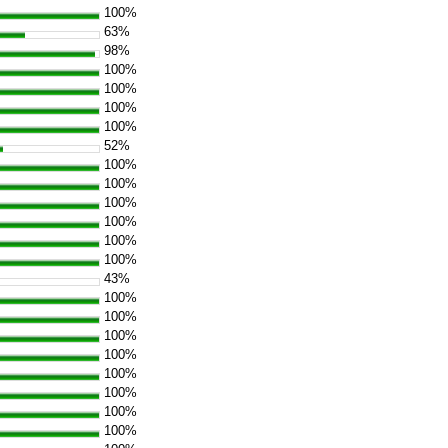
100%
63%
98%
100%
100%
100%
100%
52%
100%
100%
100%
100%
100%
100%
43%
100%
100%
100%
100%
100%
100%
100%
100%