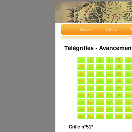
Accueil
L'Actu
T
Télégrilles - Avancemen
1
2
3
4
5
6
21
22
23
24
25
26
41
42
43
44
45
46
61
62
63
64
65
66
81
82
83
84
85
86
101
102
103
104
105
106
121
122
123
124
125
126
141
142
143
144
145
146
161
162
163
164
165
166
Grille n°51*