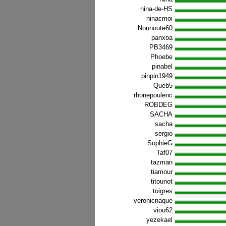
nina-de-HS
ninacmoi
Nounoute60
panxoa
PB3469
Phoebe
pinabel
pinpin1949
Queb5
rhonepoulenc
ROBDEG
SACHA
sacha
sergio
SophieG
Taf07
tazman
tiamour
titounot
toigres
veronicnaque
viou62
yezekael