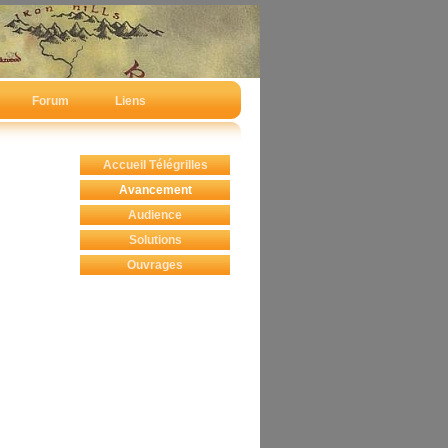
Forum
Liens
Accueil Télégrilles
Avancement
Audience
Solutions
Ouvrages