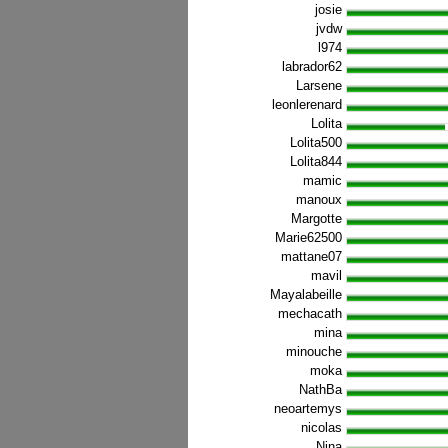
josie
jvdw
l974
labrador62
Larsene
leonlerenard
Lolita
Lolita500
Lolita844
mamic
manoux
Margotte
Marie62500
mattane07
mavil
Mayalabeille
mechacath
mina
minouche
moka
NathBa
neoartemys
nicolas
Nina