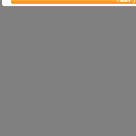
Contact : 