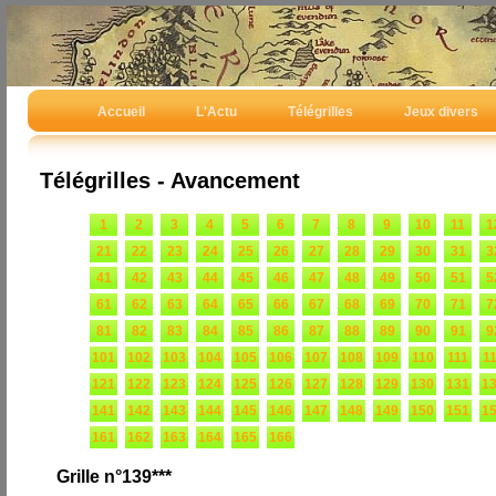
Accueil
L'Actu
Télégrilles
Jeux divers
Télégrilles - Avancement
1
2
3
4
5
6
7
8
9
10
11
1
21
22
23
24
25
26
27
28
29
30
31
3
41
42
43
44
45
46
47
48
49
50
51
5
61
62
63
64
65
66
67
68
69
70
71
7
81
82
83
84
85
86
87
88
89
90
91
9
101
102
103
104
105
106
107
108
109
110
111
1
121
122
123
124
125
126
127
128
129
130
131
1
141
142
143
144
145
146
147
148
149
150
151
1
161
162
163
164
165
166
Grille n°139***