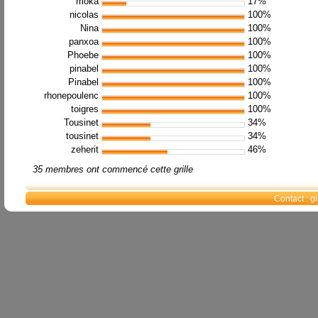
moka
17%
nicolas
100%
Nina
100%
panxoa
100%
Phoebe
100%
pinabel
100%
Pinabel
100%
rhonepoulenc
100%
toigres
100%
Tousinet
34%
tousinet
34%
zeherit
46%
35 membres ont commencé cette grille
Contact : 