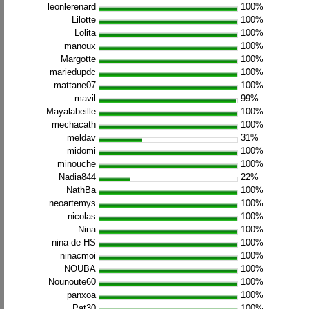
leonlerenard
100%
Lilotte
100%
Lolita
100%
manoux
100%
Margotte
100%
mariedupdc
100%
mattane07
100%
mavil
99%
Mayalabeille
100%
mechacath
100%
meldav
31%
midomi
100%
minouche
100%
Nadia844
22%
NathBa
100%
neoartemys
100%
nicolas
100%
Nina
100%
nina-de-HS
100%
ninacmoi
100%
NOUBA
100%
Nounoute60
100%
panxoa
100%
Pat30
100%