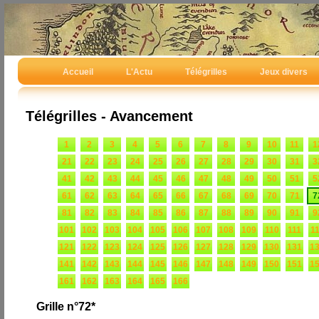
Accueil
L'Actu
Télégrilles
Jeux divers
Télégrilles - Avancement
1
2
3
4
5
6
7
8
9
10
11
1
21
22
23
24
25
26
27
28
29
30
31
3
41
42
43
44
45
46
47
48
49
50
51
5
61
62
63
64
65
66
67
68
69
70
71
7
81
82
83
84
85
86
87
88
89
90
91
9
101
102
103
104
105
106
107
108
109
110
111
1
121
122
123
124
125
126
127
128
129
130
131
1
141
142
143
144
145
146
147
148
149
150
151
1
161
162
163
164
165
166
Grille n°72*