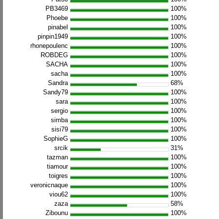
PB3469
100%
Phoebe
100%
pinabel
100%
pinpin1949
100%
rhonepoulenc
100%
ROBDEG
100%
SACHA
100%
sacha
100%
Sandra
68%
Sandy79
100%
sara
100%
sergio
100%
simba
100%
sisi79
100%
SophieG
100%
srcik
31%
tazman
100%
tiamour
100%
toigres
100%
veronicnaque
100%
viou62
100%
zaza
58%
Zibounu
100%