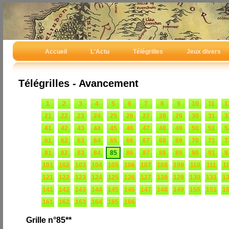
Accueil
L'Actu
Télégrilles
Jeux divers
Télégrilles - Avancement
1
2
3
4
5
6
7
8
9
10
11
1
21
22
23
24
25
26
27
28
29
30
31
3
41
42
43
44
45
46
47
48
49
50
51
5
61
62
63
64
65
66
67
68
69
70
71
7
81
82
83
84
85
86
87
88
89
90
91
9
101
102
103
104
105
106
107
108
109
110
111
1
121
122
123
124
125
126
127
128
129
130
131
1
141
142
143
144
145
146
147
148
149
150
151
1
161
162
163
164
165
166
Grille n°85**