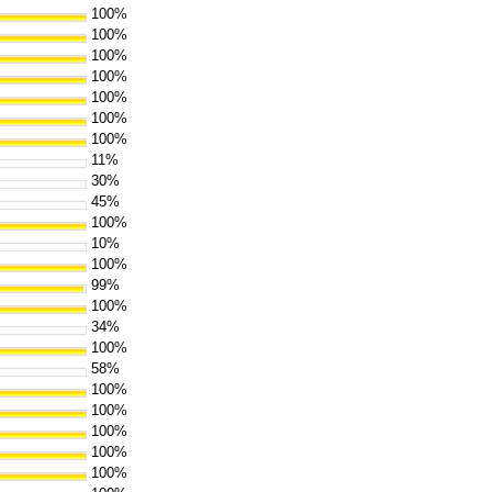
100%
100%
100%
100%
100%
100%
100%
11%
30%
45%
100%
10%
100%
99%
100%
34%
100%
58%
100%
100%
100%
100%
100%