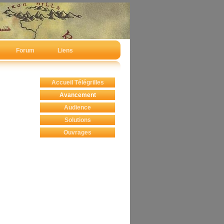
Forum
Liens
Accueil Télégrilles
Avancement
Audience
Solutions
Ouvrages