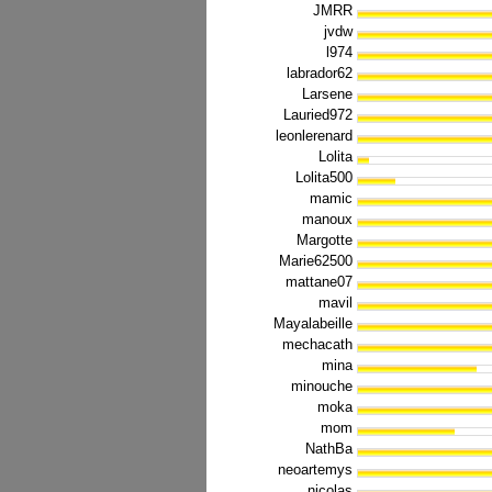
JMRR
jvdw
l974
labrador62
Larsene
Lauried972
leonlerenard
Lolita
Lolita500
mamic
manoux
Margotte
Marie62500
mattane07
mavil
Mayalabeille
mechacath
mina
minouche
moka
mom
NathBa
neoartemys
nicolas