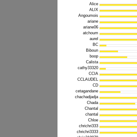
Alice
ALIX
Angoumois
ariane
ariane06
atchoum
aurel
BC
Biboun
boop
Calista
cathy33320
CCIA
CCLAUDEL
CD
cetagandane
chachadjadja
Chada
Chantal
chantal
Chloe
chrichri333
chrichri3333