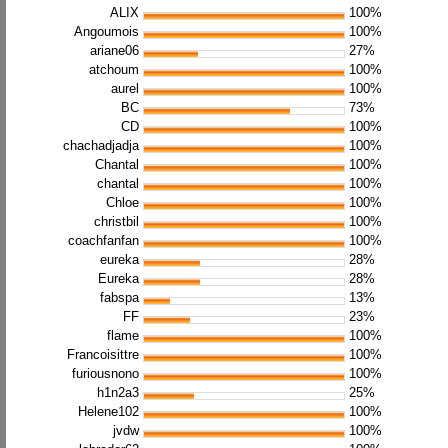
ALIX
100%
Angoumois
100%
ariane06
27%
atchoum
100%
aurel
100%
BC
73%
CD
100%
chachadjadja
100%
Chantal
100%
chantal
100%
Chloe
100%
christbil
100%
coachfanfan
100%
eureka
28%
Eureka
28%
fabspa
13%
FF
23%
flame
100%
Francoisittre
100%
furiousnono
100%
h1n2a3
25%
Helene102
100%
jvdw
100%