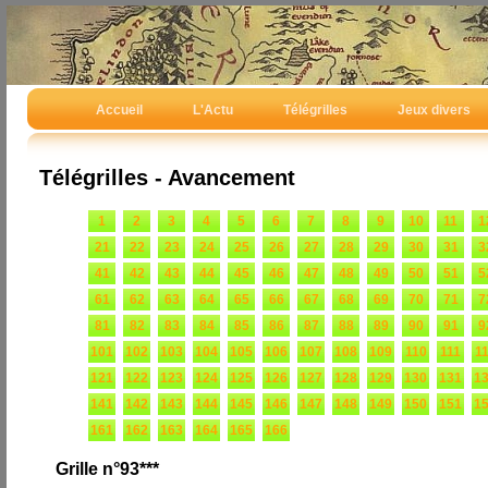
Accueil
L'Actu
Télégrilles
Jeux divers
Télégrilles - Avancement
1
2
3
4
5
6
7
8
9
10
11
1
21
22
23
24
25
26
27
28
29
30
31
3
41
42
43
44
45
46
47
48
49
50
51
5
61
62
63
64
65
66
67
68
69
70
71
7
81
82
83
84
85
86
87
88
89
90
91
9
101
102
103
104
105
106
107
108
109
110
111
1
121
122
123
124
125
126
127
128
129
130
131
1
141
142
143
144
145
146
147
148
149
150
151
1
161
162
163
164
165
166
Grille n°93***