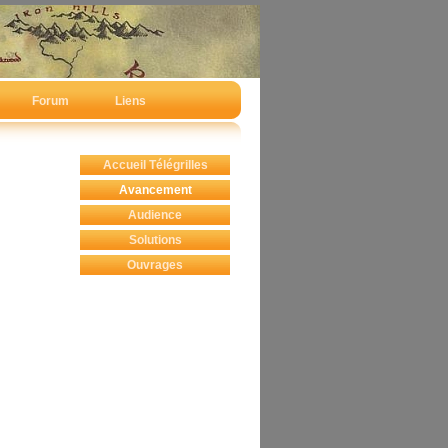
Forum
Liens
Accueil Télégrilles
Avancement
Audience
Solutions
Ouvrages